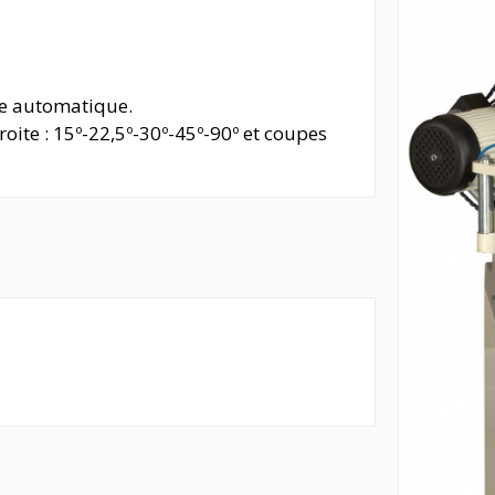
e automatique.
oite : 15º-22,5º-30º-45º-90º et coupes